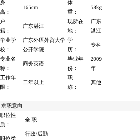
身
体
165cm
58kg
高：
重：
户
现所在
广东
广东湛江
籍：
地：
湛江
毕业学
广东外语外贸大学
学
专科
校：
公开学院
历：
专业名
毕业年
2009
商务英语
称：
份：
年
工作年
职
二年以上
其他
限：
称：
求职意向
职位性
全 职
质：
行政/后勤
职位类