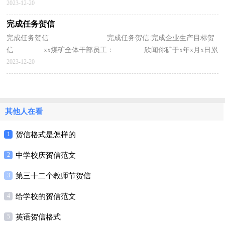
荐生日祝贺信。 清华大学校庆贺信【1】 值...
2023-12-20
完成任务贺信
完成任务贺信 完成任务贺信:完成企业生产目标贺
信 xx煤矿全体干部员工： 欣闻你矿于x年x月x日累
计生产原煤达到xxx万吨，提前x天完成xx煤业下达的...
2023-12-20
其他人在看
1
贺信格式是怎样的
2
中学校庆贺信范文
3
第三十二个教师节贺信
4
给学校的贺信范文
5
英语贺信格式