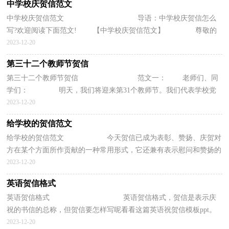
中学校庆贺信范文
中学校庆贺信范文 导语：中学校庆贺信怎么
写?欢迎阅读下面范文! 【中学校庆贺信范文】 尊敬的
王恩师，亲爱的同学们： 光阴荏苒，日月穿梭，转瞬间...
2023-12-20
第三十二个教师节贺信
第三十二个教师节贺信 范文一： 老师们、同
学们： 明天，我们将迎来第31个教师节。我们代表学校党
委、行政向辛勤耕耘的全体教职员工，向为教育事业奉献全...
2023-12-20
给学校的贺信范文
给学校的贺信范文 今天贺信已成为表彰、赞扬、庆贺对
方在某个方面所作贡献的一种常用形式，它还兼有表示慰问和赞扬的
功能。下面小编为大家带来了给学校...
2023-12-20
英语贺信格式
英语贺信格式 英语贺信格式，贺信是表示庆
祝的书信的总称，但贺信要怎样写呢看看这篇英语祝贺信模板ppt。
为了让大家在写贺信时不能出错，以下应届毕业...
2023-12-20