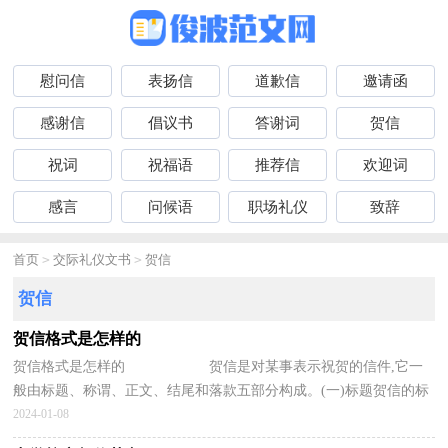
慰问信
表扬信
道歉信
邀请函
感谢信
倡议书
答谢词
贺信
祝词
祝福语
推荐信
欢迎词
感言
问候语
职场礼仪
致辞
首页
>
交际礼仪文书
>
贺信
贺信
贺信格式是怎样的
贺信格式是怎样的 贺信是对某事表示祝贺的信件,它一
般由标题、称谓、正文、结尾和落款五部分构成。(一)标题贺信的标
题通常由文种名构成。如在第一行正...
2024-01-08